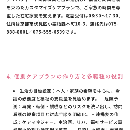
を束ねたカスタマイズケアプランで、ご家族の時間を尊
重した在宅療養を支えます。電話受付は
08:30〜17:30
、
住所は
京都市伏見区小栗栖森本町10-3
、連絡先は
075-
888-8801／075-555-6539
です。
4. 個別ケアプランの作り方と多職種の役割
生活の目標設定：本人・家族の希望を中心に、看
護の必要度と福祉の支援量を見極めます。 – 危険予
測：再発・転倒・誤嚥などのリスクを洗い出し、訪問
看護の観察項目と対応手順を明確化。 – 連携表の作
成：ケアマネジャー、主治医、リハ、福祉サービス事
業所の役割を時系列で整理。 – 見直しの頻度：症状変