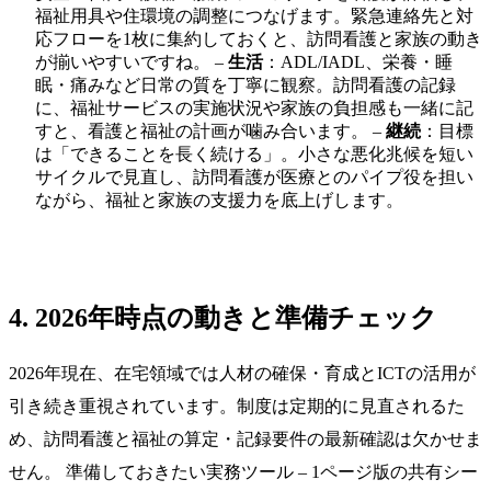
福祉用具や住環境の調整につなげます。緊急連絡先と対
応フローを1枚に集約しておくと、訪問看護と家族の動き
が揃いやすいですね。 –
生活
：ADL/IADL、栄養・睡
眠・痛みなど日常の質を丁寧に観察。訪問看護の記録
に、福祉サービスの実施状況や家族の負担感も一緒に記
すと、看護と福祉の計画が噛み合います。 –
継続
：目標
は「できることを長く続ける」。小さな悪化兆候を短い
サイクルで見直し、訪問看護が医療とのパイプ役を担い
ながら、福祉と家族の支援力を底上げします。
4. 2026年時点の動きと準備チェック
2026年現在、在宅領域では人材の確保・育成とICTの活用が
引き続き重視されています。制度は定期的に見直されるた
め、訪問看護と福祉の算定・記録要件の最新確認は欠かせま
せん。 準備しておきたい実務ツール – 1ページ版の共有シー