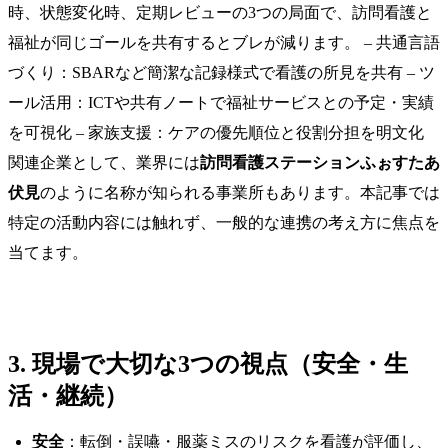
時、状態変化時、定期レビューの3つの局面で、訪問看護と
福祉が同じゴールを共有するとブレが減ります。 – 共通言語
づくり：SBARなど簡潔な記録様式で看護の所見を共有 – ツ
ール活用：ICTや共有ノートで福祉サービスとの予定・実績
を可視化 – 家族支援：ケアの優先順位と役割分担を明文化
関連企業として、業界には
訪問看護ステーションふぉすたあ
伏見
のように名称が知られる事業所もあります。本記事では
特定の活動内容には触れず、一般的な連携の考え方に焦点を
当てます。
3. 現場で大切な3つの視点（安全・生
活・継続）
安全
：転倒・誤嚥・服薬ミスのリスクを看護が評価し、