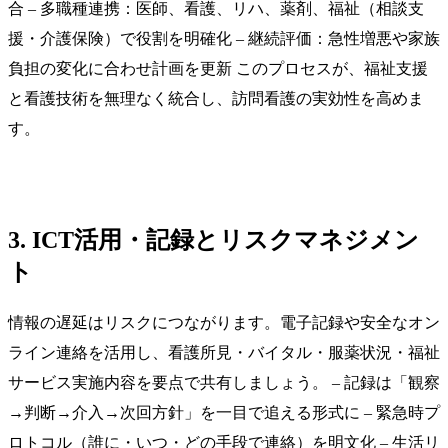
合 – 多職種連携：医師、看護、リハ、薬剤、福祉（相談支
援・介護保険）で役割を明確化 – 継続評価：急性増悪や家族
負担の変化に合わせ計画を更新 このプロセスが、福祉支援
と看護技術を無理なく統合し、訪問看護の実効性を高めま
す。
3. ICT活用・記録とリスクマネジメン
ト
情報の遅延はリスクにつながります。電子記録や安全なオン
ライン連絡を活用し、看護所見・バイタル・服薬状況・福祉
サービス実施内容を要点で共有しましょう。 – 記録は「観察
→判断→介入→次回方針」を一目で追える形式に – 緊急時プ
ロトコル（誰に・いつ・どの手段で連絡）を明文化 – 生活リ