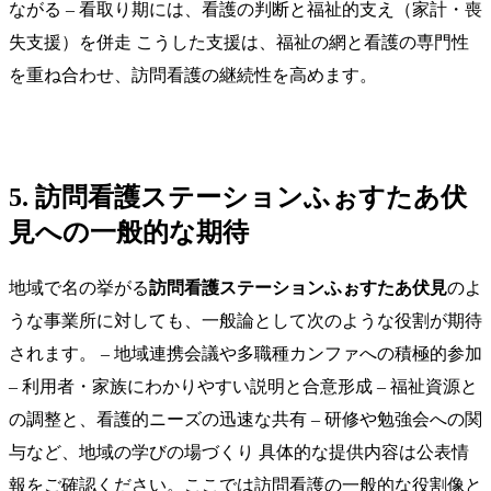
ながる – 看取り期には、看護の判断と福祉的支え（家計・喪
失支援）を併走 こうした支援は、福祉の網と看護の専門性
を重ね合わせ、訪問看護の継続性を高めます。
5. 訪問看護ステーションふぉすたあ伏
見への一般的な期待
地域で名の挙がる
訪問看護ステーションふぉすたあ伏見
のよ
うな事業所に対しても、一般論として次のような役割が期待
されます。 – 地域連携会議や多職種カンファへの積極的参加
– 利用者・家族にわかりやすい説明と合意形成 – 福祉資源と
の調整と、看護的ニーズの迅速な共有 – 研修や勉強会への関
与など、地域の学びの場づくり 具体的な提供内容は公表情
報をご確認ください。ここでは訪問看護の一般的な役割像と