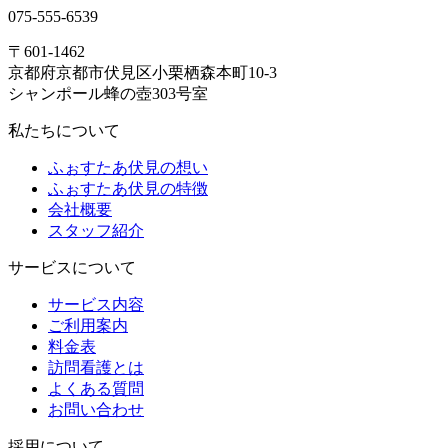
075-555-6539
〒601-1462
京都府京都市伏見区小栗栖森本町10-3
シャンポール蜂の壺303号室
私たちについて
ふぉすたあ伏見の想い
ふぉすたあ伏見の特徴
会社概要
スタッフ紹介
サービスについて
サービス内容
ご利用案内
料金表
訪問看護とは
よくある質問
お問い合わせ
採用について